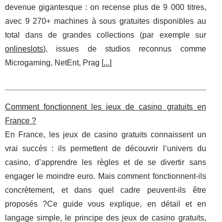
devenue gigantesque : on recense plus de 9 000 titres,
avec 9 270+ machines à sous gratuites disponibles au
total dans de grandes collections (par exemple sur
onlineslots
), issues de studios reconnus comme
Microgaming, NetEnt, Prag [
...
]
Comment fonctionnent les jeux de casino gratuits en
France ?
En France, les jeux de casino gratuits connaissent un
vrai succès : ils permettent de découvrir l’univers du
casino, d’apprendre les règles et de se divertir sans
engager le moindre euro. Mais comment fonctionnent-ils
concrètement, et dans quel cadre peuvent-ils être
proposés ?Ce guide vous explique, en détail et en
langage simple, le principe des jeux de casino gratuits,